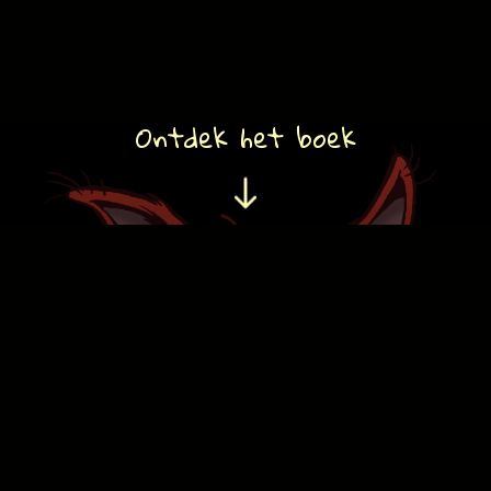
Ontdek het boek
In Sloddervos gaat Rhona op zoek naar
de verborgen mythische wereld achter
onze werkelijkheid en komt erachter dat
die aan het afsterven is
Er is er maar een die beide werelden kan
Rhona, de Sloddervos
redden:
Eerste deel van dé nieuwe