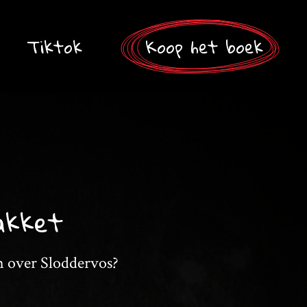
Tiktok
Koop het boek
akket
n over Sloddervos?