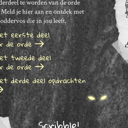
nderdeel te worden van de orde
 Meld je hier aan en ontdek met
oddervos die in jou leeft.
het eerste deel
or de orde
het tweede deel
or de orde
het derde deel opdrachten
Scribble!