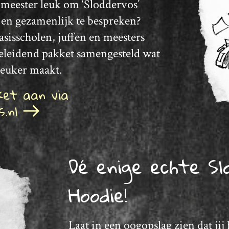
of meester leuk om ‘Sloddervos’
n en gezamenlijk te bespreken?
basisscholen, juffen en meesters
eleidend pakket samengesteld wat
leuker maakt.
ket aan via
s.nl
Dé enige echte Sl
Hoodie!
Laat in een oogopslag zien dat jij