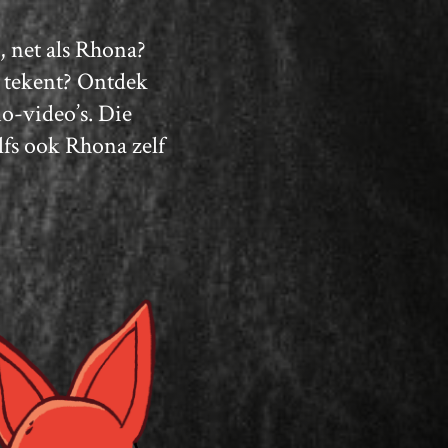
, net als Rhona?
s tekent? Ontdek
o-video’s. Die
lfs ook Rhona zelf